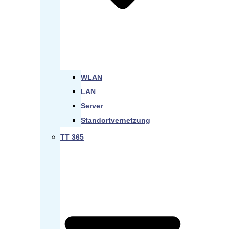
WLAN
LAN
Server
Standortvernetzung
TT 365