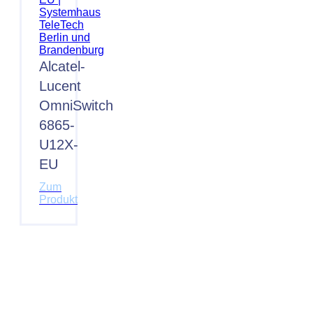
Alcatel-
Lucent
OmniSwitch
6865-
U12X-
EU
Zum
Produkt