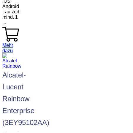
iOS,
Android
Laufzeit:
mind. 1
...
Mehr
dazu
Alcatel-
Lucent
Rainbow
Enterprise
(3EY95102AA)