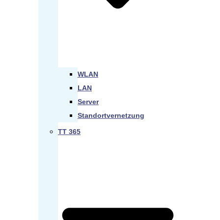
WLAN
LAN
Server
Standortvernetzung
TT 365