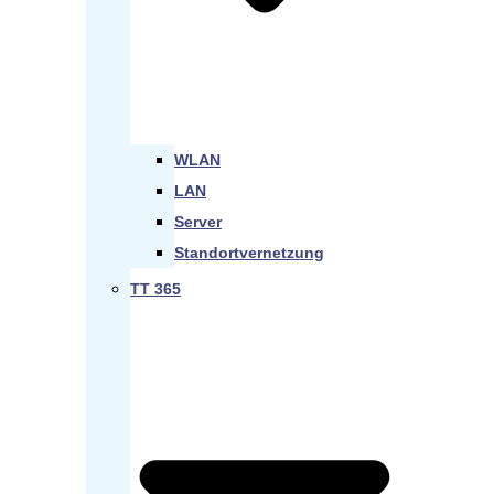
WLAN
LAN
Server
Standortvernetzung
TT 365