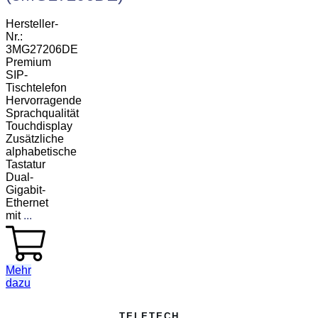
Hersteller-
Nr.:
3MG27206DE
Premium
SIP-
Tischtelefon
Hervorragende
Sprachqualität
Touchdisplay
Zusätzliche
alphabetische
Tastatur
Dual-
Gigabit-
Ethernet
mit
...
Mehr
dazu
TELETECH