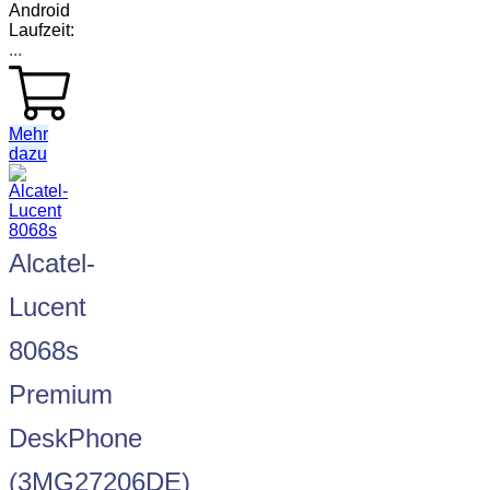
Android
Laufzeit:
...
Mehr
dazu
Alcatel-
Lucent
8068s
Premium
DeskPhone
(3MG27206DE)