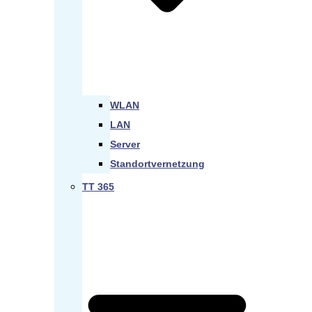
WLAN
LAN
Server
Standortvernetzung
TT 365