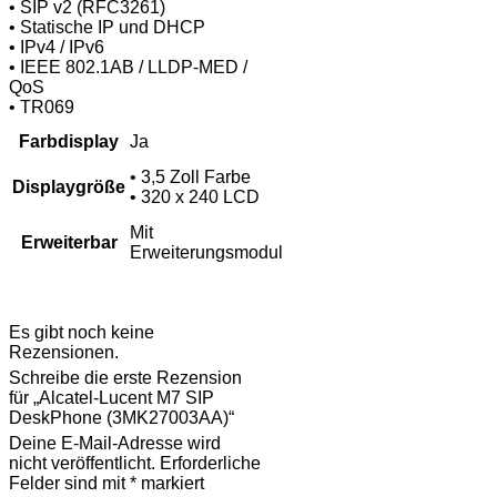
• SIP v2 (RFC3261)
• Statische IP und DHCP
• IPv4 / IPv6
• IEEE 802.1AB / LLDP-MED /
QoS
• TR069
Farbdisplay
Ja
• 3,5 Zoll Farbe
Displaygröße
• 320 x 240 LCD
Mit
Erweiterbar
Erweiterungsmodul
Rezensionen
Es gibt noch keine
Rezensionen.
Schreibe die erste Rezension
für „Alcatel-Lucent M7 SIP
DeskPhone (3MK27003AA)“
Deine E-Mail-Adresse wird
nicht veröffentlicht.
Erforderliche
Felder sind mit
*
markiert