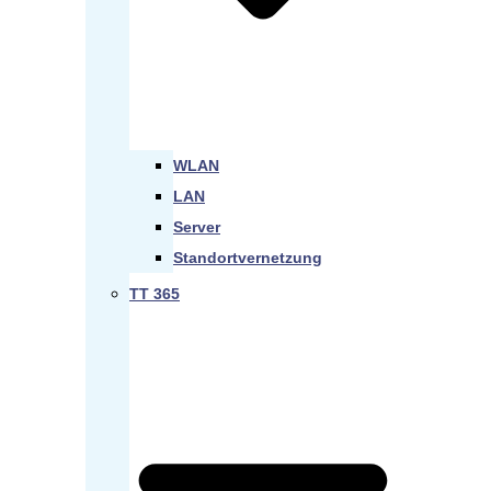
WLAN
LAN
Server
Standortvernetzung
TT 365