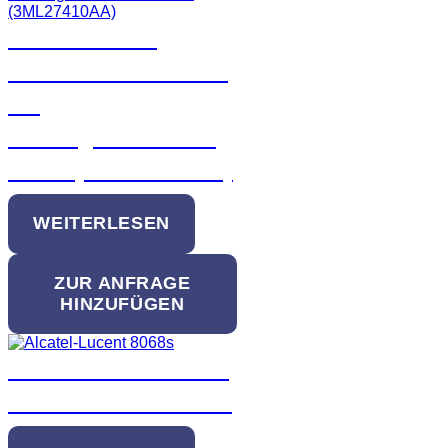
Alcatel Lucent
DeskPhone ALE-400
mit
schnurgebundenem
Hörer (3ML27410AA)
WEITERLESEN
ZUR ANFRAGE
HINZUFÜGEN
Alcatel-Lucent 8068s
Premium DeskPhone