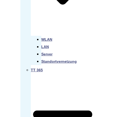
WLAN
LAN
Server
Standortvernetzung
TT 365