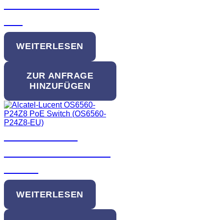
OmniSwitch 6900-
x40
WEITERLESEN
ZUR ANFRAGE
HINZUFÜGEN
Alcatel-Lucent
OS6560-P24Z8 PoE
Switch
WEITERLESEN