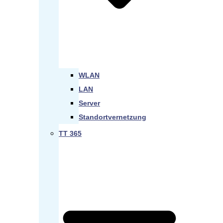
WLAN
LAN
Server
Standortvernetzung
TT 365