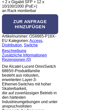
+ 2 x Gigabit SFP + 12 x
10/100/1000 (PoE+)
an Rack montierbar
ZUR ANFRAGE
HINZUFÜGEN
Artikelnummer:
OS6865-P16X-
EU
Kategorien:
Access
,
Distribution
,
Switche
Beschreibung
Zusätzliche Informationen
Rezensionen (0)
Die Alcatel-Lucent OmniSwitch
6865®-Produktfamilie
besteht aus robusten,
erweiterten Layer-3-
Ethernet-Switches mit hoher
Skalierbarkeit,
die auf zuverlässigen Betrieb in
den härtesten
Industrieumgebungen und unter
anspruchvollsten