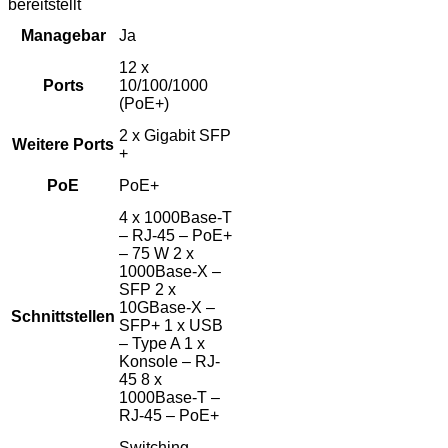
bereitstellt
Managebar
Ja
12 x
Ports
10/100/1000
(PoE+)
2 x Gigabit SFP
Weitere Ports
+
PoE
PoE+
4 x 1000Base-T
– RJ-45 – PoE+
– 75 W 2 x
1000Base-X –
SFP 2 x
10GBase-X –
Schnittstellen
SFP+ 1 x USB
– Type A 1 x
Konsole – RJ-
45 8 x
1000Base-T –
RJ-45 – PoE+
Switching