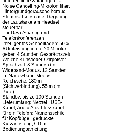
und deutliche Sprachqualität
Noise Cancelling-Mikrofon filtert
Hintergrundgeräusche heraus
Stummschalten oder Regelung
der Lautstärke am Headset
steuerbar
Für Desk-Sharing und
Telefonkonferenzen
Intelligentes Schnellladen: 50%
Akkuleistung in nur 20 Minuten
geben 4 Stunden Gesprächszeit
Weiche Kunstleder-Ohrpolster
Sprechzeit: 8 Stunden im
Wideband-Modus, 12 Stunden
im Narrowband-Modus
Reichweite: 180 m
(Sichtverbindung), 55 m (im
Büro)
Standby: bis zu 100 Stunden
Lieferumfang: Netzteil; USB-
Kabel; Audio Anschlusskabel
für ein Telefon; Namensschild
für Kopfbügel; gedruckte
Kurzanleitung; CD mit
Bedienungsanleitung