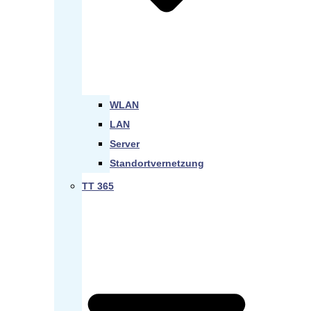
WLAN
LAN
Server
Standortvernetzung
TT 365