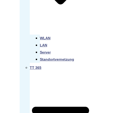
WLAN
LAN
Server
Standortvernetzung
TT 365