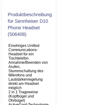
Produktbeschreibung
für
Sennheiser D10
Phone Headset
(506408)
Einohriges Unified
Communications-
Headset für ein
Tischtelefon
Annahme/Beenden von
Arufen,
Stummschaltung des
Mikrofons und
Lautstärkenregelung
direkt am Headset
möglich
2 in 1 Trageweise
(Kopfbügel und
Ohrbügel)
ActiveGard-Technologie