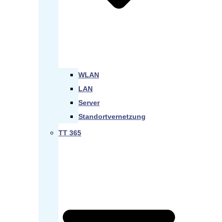
WLAN
LAN
Server
Standortvernetzung
TT 365