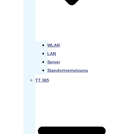
WLAN
LAN
Server
Standortvernetzung
TT 365