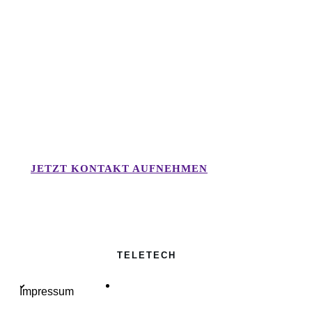
Wünschen Sie eine
unverbindliche Beratung von
einen Experten?
JETZT KONTAKT AUFNEHMEN
TELETECH
Impressum