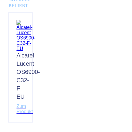
BELIEBT
Alcatel-
Lucent
OS6900-
C32-
F-
EU
Zum
Produkt