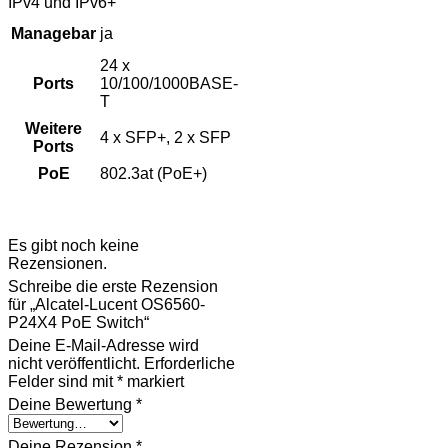
IPv4 und IPv6+
Managebar
ja
24 x
Ports
10/100/1000BASE-
T
Weitere
4 x SFP+, 2 x SFP
Ports
PoE
802.3at (PoE+)
Rezensionen
Es gibt noch keine
Rezensionen.
Schreibe die erste Rezension
für „Alcatel-Lucent OS6560-
P24X4 PoE Switch“
Deine E-Mail-Adresse wird
nicht veröffentlicht.
Erforderliche
Felder sind mit
*
markiert
Deine Bewertung
*
Deine Rezension
*