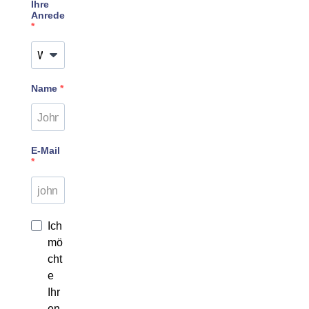
Ihre
Anrede
Name
E-Mail
Ich
mö
cht
e
Ihr
en