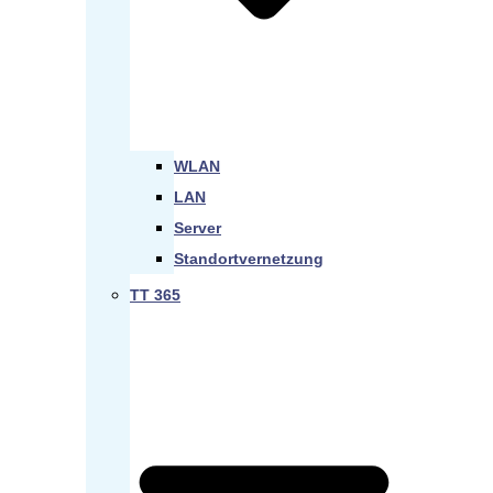
WLAN
LAN
Server
Standortvernetzung
TT 365