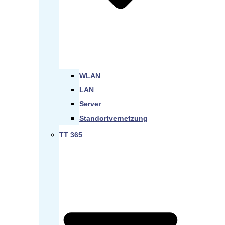
WLAN
LAN
Server
Standortvernetzung
TT 365