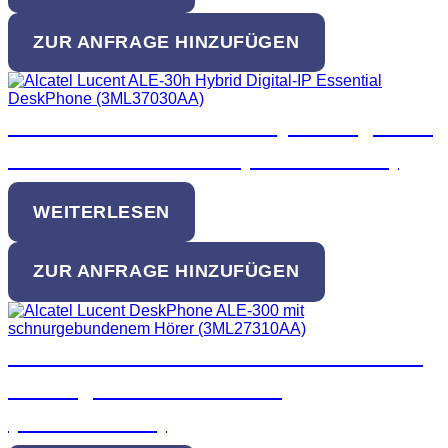
ZUR ANFRAGE HINZUFÜGEN
Alcatel Lucent ALE-30h Hybrid Digital-IP
Essential DeskPhone (3ML37030AA)
WEITERLESEN
ZUR ANFRAGE HINZUFÜGEN
Alcatel Lucent DeskPhone ALE-300 mit
schnurgebundenem Hörer
(3ML27310AA)