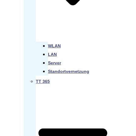
WLAN
LAN
Server
Standortvernetzung
TT 365