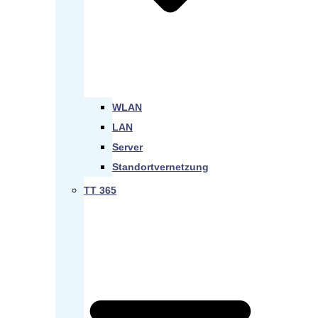
WLAN
LAN
Server
Standortvernetzung
TT 365