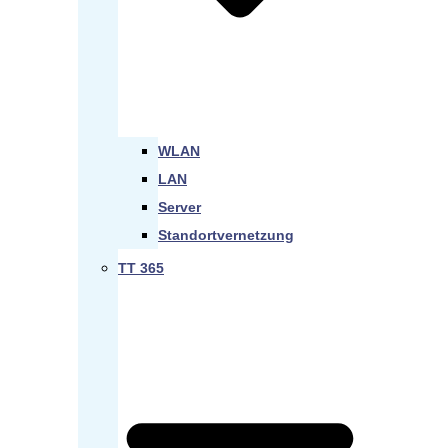
WLAN
LAN
Server
Standortvernetzung
TT 365